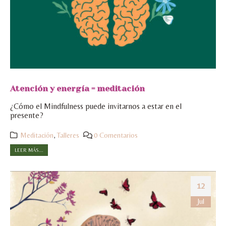
Atención y energía = meditación
¿Cómo el Mindfulness puede invitarnos a estar en el
presente?
Meditación
,
Talleres
0 Comentarios
LEER MÁS...
12
Jul